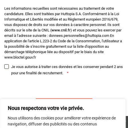
Les informations recueillies sont nécessaires au traitement de votre
candidature. Elles sont traitées par Huttopia S.A. Conformément à la Loi
Informatique et Libertés modifiée et au Règlement européen 2016/679,
vous disposez de droits sur vos données à caractère personnel. Ils sont
décrits sur le site de la CNIL (
www.cnil.fr
) et vous pouvez les exercer par
email à l’adresse suivante : donnees.personnelles@huttopia.com En
application de l'article L.223-2 du Code de la Consommation, l'utilisateur a
la possibilité de s'inscrire gratuitement sur la liste d'opposition au
démarchage téléphonique liée au dispositif par le biais du site
www.bloctel.gouv.fr
Je vous autorise à traiter ces données et les conserver pendant 2 ans
pour une finalité de recrutement.
*
Envoyer
Nous respectons votre vie privée.
Nous utilisons des cookies pour améliorer votre expérience de
©2026 Huttopia - Tous droits réservés |
Mentions légales
|
Politique de protection des données
navigation, diffuser des publicités ou des contenus
personnelles
|
Autres sites du groupe
|
Presse
|
Contacts