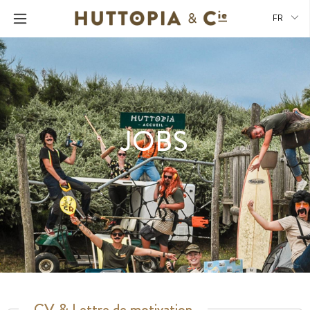
FR
JOBS
CV & Lettre de motivation