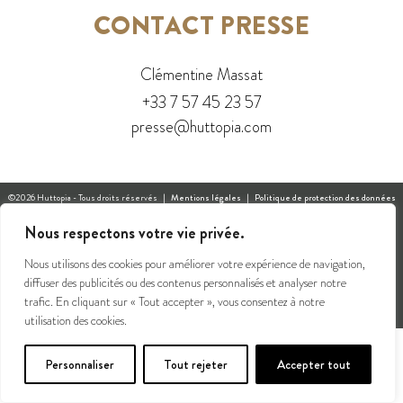
CONTACT PRESSE
Clémentine Massat
+33 7 57 45 23 57
presse@huttopia.com
©2026 Huttopia - Tous droits réservés |
Mentions légales
|
Politique de protection des données
personnelles
|
Autres sites du groupe
|
Presse
|
Contacts
Nous respectons votre vie privée.
Huttopia SA – Rue du Chapoly – 69290 Saint-Genis-les-Ollières +33 4 37 64 22 33
Nous utilisons des cookies pour améliorer votre expérience de navigation,
Gérez votre consentement
diffuser des publicités ou des contenus personnalisés et analyser notre
trafic. En cliquant sur « Tout accepter », vous consentez à notre
utilisation des cookies.
Personnaliser
Tout rejeter
Accepter tout