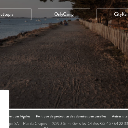
uttopia
OnlyCamp
CityKa
s |
Mentions légales
Politique de protection des données personnelles
Autres site
Huttopia SA – Rue du Chapoly – 69290 Saint-Genis-les-Ollières +33 4 37 64 22 33