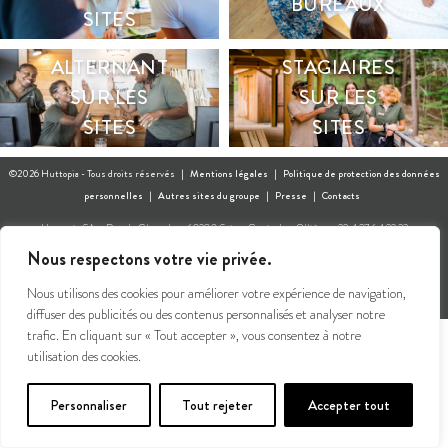
BUREAUX
SITES
ALTERNANT
STAGIAIRES
SUR LES
SUR LES
SITES
SITES
©2026 Huttopia - Tous droits réservés |
Mentions légales
|
Politique de protection des données
personnelles
|
Autres sites du groupe
|
Presse
|
Contacts
Huttopia SA – Rue du Chapoly – 69290 Saint-Genis-les-Ollières +33 4 37 64 22 33
Gérez votre consentement
Nous respectons votre vie privée.
Nous utilisons des cookies pour améliorer votre expérience de navigation,
diffuser des publicités ou des contenus personnalisés et analyser notre
trafic. En cliquant sur « Tout accepter », vous consentez à notre
utilisation des cookies.
Personnaliser
Tout rejeter
Accepter tout