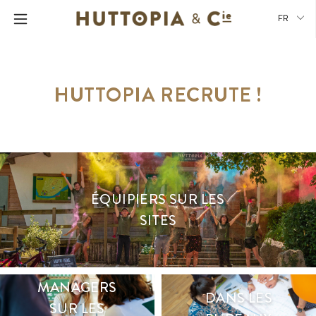
FR
HUTTOPIA RECRUTE !
ÉQUIPIERS SUR LES
SITES
MANAGERS
DANS LES
SUR LES