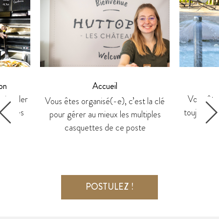
on
Accueil
r jongler
Vous êtes
Vous êtes organisé(-e), c’est la clé
planches
toujours p
pour gérer au mieux les multiples
casquettes de ce poste
POSTULEZ !