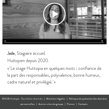
Jade
, Stagiaire accueil.
Huttopien depuis 2020.
« Le stage Huttopia en quelques mots : confiance de
la part des responsables, polyvalence, bonne humeur,
cadre naturel et privilégié. »
©2026 Huttopia - Tous droits réservés |
Mentions légales
|
Politique de protection des données
personnelles
|
Autres sites du groupe
|
Presse
|
Contacts