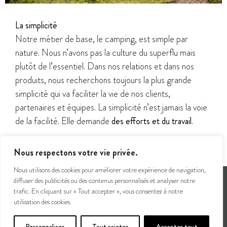
La simplicité
Notre métier de base, le camping, est simple par
nature. Nous n’avons pas la culture du superflu mais
plutôt de l’essentiel. Dans nos relations et dans nos
produits, nous recherchons toujours la plus grande
simplicité qui va faciliter la vie de nos clients,
partenaires et équipes. La simplicité n’est jamais la voie
de la facilité. Elle demande
des efforts et du travail
.
Nous respectons votre vie privée.
Nous utilisons des cookies pour améliorer votre expérience de navigation,
©2026 Huttopia - Tous droits réservés |
Mentions légales
|
Politique de protection des données
diffuser des publicités ou des contenus personnalisés et analyser notre
personnelles
|
Autres sites du groupe
|
Presse
|
Contacts
trafic. En cliquant sur « Tout accepter », vous consentez à notre
utilisation des cookies.
Huttopia SA – Rue du Chapoly – 69290 Saint-Genis-les-Ollières +33 4 37 64 22 33
Gérez votre consentement
Personnaliser
Tout rejeter
Accepter tout